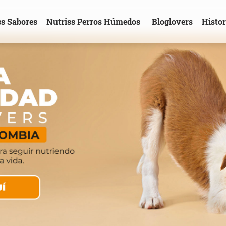
ss Sabores
Nutriss Perros Húmedos
Bloglovers
Histor