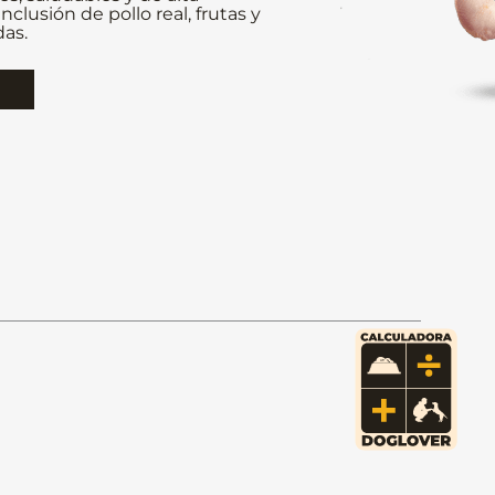
inclusión de pollo real, frutas y
as.
s Sabores
con deliciosos sabores, pollo y carne
ra los cachorros con sabor a leche.
dientes de calidad que ayudan a la