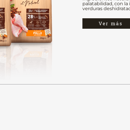
palatabilidad, con la 
verduras deshidratad
Ver más
Nutris
Nutriss un alimento 
para los adultos y pa
Elaborado con ingre