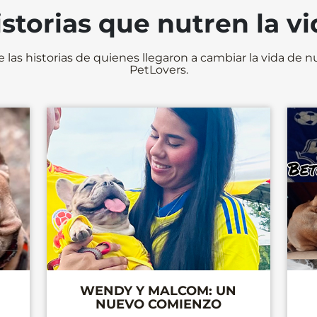
buena salud digestiv
istorias que nutren la vi
Ver más
 las historias de quienes llegaron a cambiar la vida de n
PetLovers.
WENDY Y MALCOM: UN
NUEVO COMIENZO