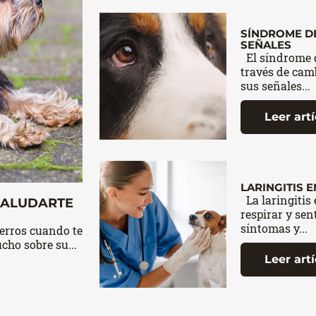
SÍNDROME DE
SEÑALES
El síndrome d
través de camb
sus señales...
Leer art
LARINGITIS 
La laringitis 
 SALUDARTE
respirar y sen
síntomas y...
perros cuando te
cho sobre su...
Leer art