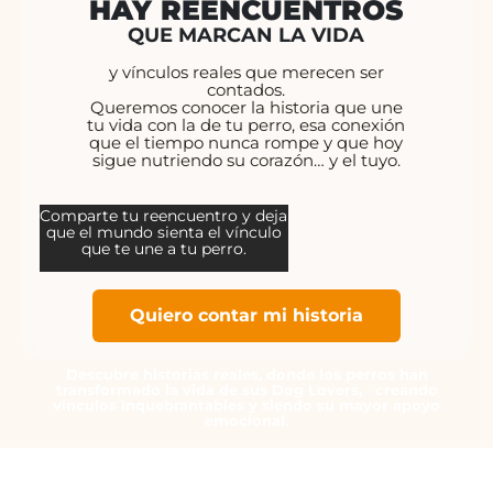
HAY REENCUENTROS
QUE MARCAN LA VIDA
y vínculos reales que merecen ser
contados.
Queremos conocer la historia que une
tu vida con la de tu perro, esa conexión
que el tiempo nunca rompe y que hoy
sigue nutriendo su corazón… y el tuyo.
Comparte tu reencuentro y deja
que el mundo sienta el vínculo
que te une a tu perro.
Quiero contar mi historia
Descubre historias reales, donde los perros han
transformado la vida de sus Dog Lovers, creando
vínculos inquebrantables y siendo su mayor apoyo
emocional.