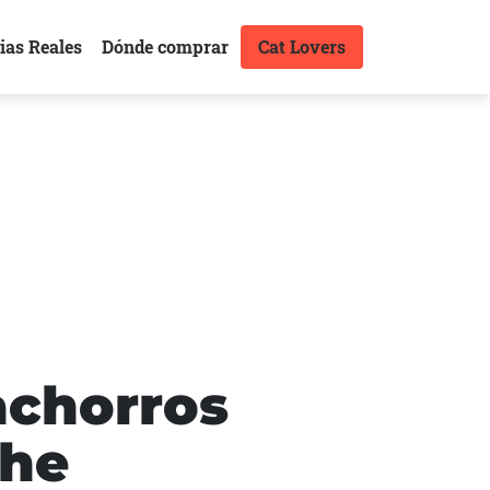
ias Reales
Dónde comprar
Cat Lovers
achorros
che