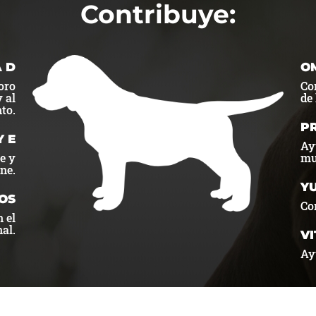
Contribuye:
 D
OM
foro
Co
 al
de 
to.
P
Y E
Ay
e y
mu
ne.
Y
OS
Con
 el
nal.
V
Ay