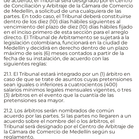
de acuerdo, el Tribunal será designado por el Centro
de Conciliación y Arbitraje de la Cámara de Comercio
de Medellín, a solicitud de una cualquiera de las
partes. En todo caso, el Tribunal deberá constituirse
dentro de los diez (10) días hábiles siguientes al
vencimiento del plazo de diez (10) días hábiles fijado
en el inciso primero de esta sección para el arreglo
directo. El Tribunal de Arbitramento se sujetará a la
legislación colombiana, funcionará en la ciudad de
Medellín y decidirá en derecho dentro de un plazo
máximo de seis (6) meses contados a partir de la
fecha de su instalación, de acuerdo con las
siguientes reglas:
21.1. El Tribunal estará integrado por un (1) árbitro en
caso de que se trate de asuntos cuyas pretensiones
sean iguales o inferiores a cuatrocientos (400)
salarios mínimos legales mensuales vigentes, o tres
(3) árbitros en el evento que la cuantía de las
pretensiones sea mayor.
21.2. Los árbitros serán nombrados de común
acuerdo por las partes. Si las partes no llegaren a un
acuerdo sobre el nombre del o los árbitros, el
Tribunal será designado por el Centro de Arbitraje de
la Cámara de Comercio de Medellín según su
reglamento.