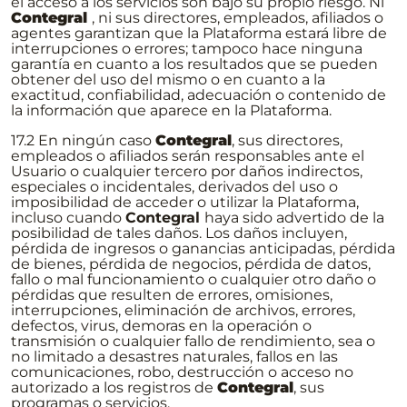
el acceso a los servicios son bajo su propio riesgo. Ni
Contegral
, ni sus directores, empleados, afiliados o
agentes garantizan que la Plataforma estará libre de
interrupciones o errores; tampoco hace ninguna
garantía en cuanto a los resultados que se pueden
obtener del uso del mismo o en cuanto a la
exactitud, confiabilidad, adecuación o contenido de
la información que aparece en la Plataforma.
17.2 En ningún caso
Contegral
, sus directores,
empleados o afiliados serán responsables ante el
Usuario o cualquier tercero por daños indirectos,
especiales o incidentales, derivados del uso o
imposibilidad de acceder o utilizar la Plataforma,
incluso cuando
Contegral
haya sido advertido de la
posibilidad de tales daños. Los daños incluyen,
pérdida de ingresos o ganancias anticipadas, pérdida
de bienes, pérdida de negocios, pérdida de datos,
fallo o mal funcionamiento o cualquier otro daño o
pérdidas que resulten de errores, omisiones,
interrupciones, eliminación de archivos, errores,
defectos, virus, demoras en la operación o
transmisión o cualquier fallo de rendimiento, sea o
no limitado a desastres naturales, fallos en las
comunicaciones, robo, destrucción o acceso no
autorizado a los registros de
Contegral
, sus
programas o servicios.