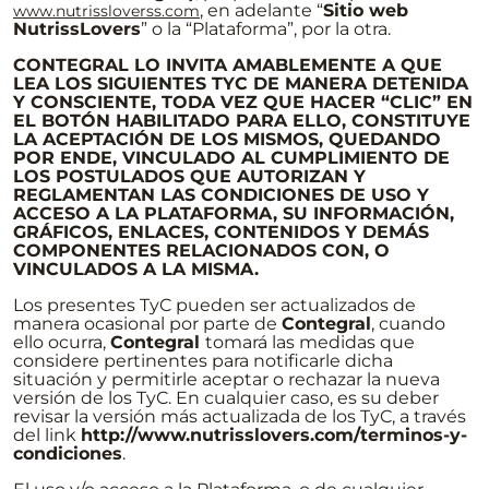
, en adelante “
Sitio web
www.nutrissloverss.com
NutrissLovers
” o la “Plataforma”, por la otra.
CONTEGRAL LO INVITA AMABLEMENTE A QUE
LEA LOS SIGUIENTES TYC DE MANERA DETENIDA
Y CONSCIENTE, TODA VEZ QUE HACER “CLIC” EN
EL BOTÓN HABILITADO PARA ELLO, CONSTITUYE
LA ACEPTACIÓN DE LOS MISMOS, QUEDANDO
POR ENDE, VINCULADO AL CUMPLIMIENTO DE
LOS POSTULADOS QUE AUTORIZAN Y
REGLAMENTAN LAS CONDICIONES DE USO Y
ACCESO A LA PLATAFORMA, SU INFORMACIÓN,
GRÁFICOS, ENLACES, CONTENIDOS Y DEMÁS
COMPONENTES RELACIONADOS CON, O
VINCULADOS A LA MISMA.
Los presentes TyC pueden ser actualizados de
manera ocasional por parte de
Contegral
, cuando
ello ocurra,
Contegral
tomará las medidas que
considere pertinentes para notificarle dicha
situación y permitirle aceptar o rechazar la nueva
versión de los TyC. En cualquier caso, es su deber
revisar la versión más actualizada de los TyC, a través
del link
http://www.nutrisslovers.com/terminos-y-
condiciones
.