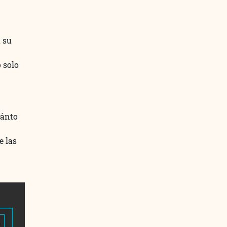
á su
 solo
uánto
e las