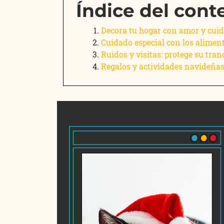
Índice del cont
Decora tu hogar con amor y cuid
Cuidado especial con los alimen
Ruidos y visitas: protege su tran
Regalos y actividades navideñas