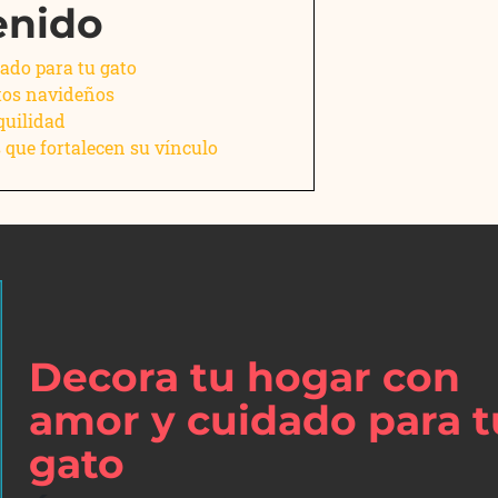
enido
ado para tu gato
tos navideños
quilidad
 que fortalecen su vínculo
Decora tu hogar con
amor y cuidado para t
gato