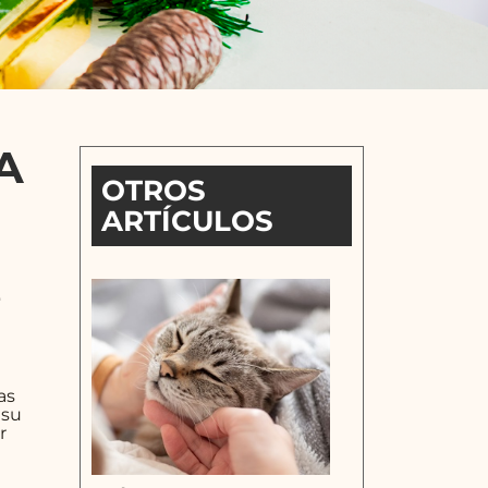
A
OTROS
ARTÍCULOS
.
as
 su
r