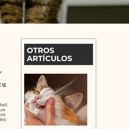
OTROS
ARTÍCULOS
,
tu
dad.
que
los
les