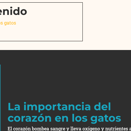
enido
os gatos
La importancia del
corazón en los gatos
El corazón bombea sangre y lleva oxígeno y nutrientes 