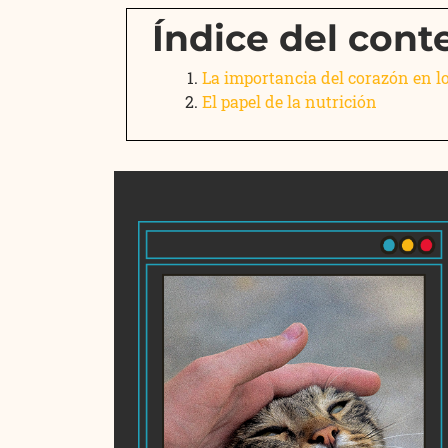
Índice del cont
La importancia del corazón en l
El papel de la nutrición