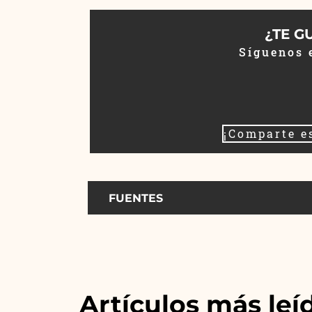
¿TE G
Síguenos 
¡Comparte e
FUENTES
Artículos más leí