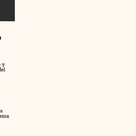
%
o y
del
es
tema