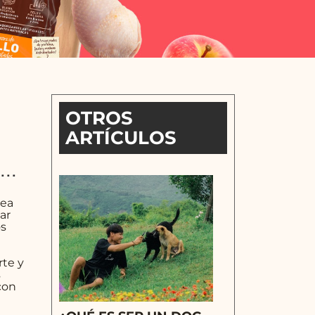
OTROS
ARTÍCULOS
..
vea
ar
os
rte y
s
con