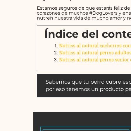
Estamos seguros de que estarás feliz de
corazones de muchos #DogLovers y enseñ
nutren nuestra vida de mucho amor y no
Índice del cont
Nutriss al natural cachorros con
​Nutriss al natural perros adult
Nutriss al natural perros senior
Sabemos que tu perro cubre esp
por eso tenemos un producto par