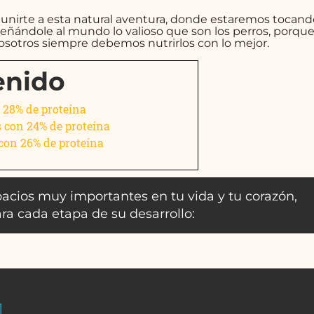
 unirte a esta natural aventura, donde estaremos tocand
ándole al mundo lo valioso que son los perros, porqu
sotros siempre debemos nutrirlos con lo mejor.
enido
 28% de proteína
os con 24% de proteína
 con 26% de proteína
acios muy importantes en tu vida y tu corazón,
a cada etapa de su desarrollo: