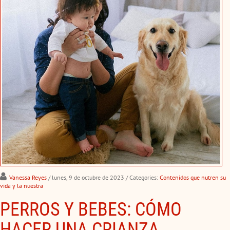
Vanessa Reyes
/ lunes, 9 de octubre de 2023
/ Categories:
Contenidos que nutren su
vida y la nuestra
PERROS Y BEBES: CÓMO
HACER UNA CRIANZA