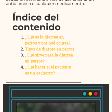
antidiarreico o cualquier medicamento.
Índice del
contenido
¿Qué es la diarrea en
perros y por qué ocurre?
Tipos de diarrea en perros
¿Qué sirve para la diarrea
en perros?
¿Qué hacer si el paciente
es un cachorro?