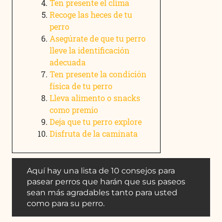
Ten presente el clima
Recoge las heces de tu
perro
Asegúrate de que tu perro
lleve la identificación
adecuada
Ten presente la condición
física de tu perro
Lleva alimento o snacks
como premio
Deja que tu perro explore
Disfruta de la caminata
Aquí hay una lista de 10 consejos para
pasear perros que harán que sus paseos
sean más agradables tanto para usted
como para su perro.