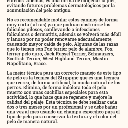
enredos. Además, es una forma de oxigenar la piel,
evitando futuros problemas dermatológicos por la
acumulación del pelo antiguo.
No es recomendable motilar estos caninos de forma
muy corta ( al ras) ya que podrían obstruirse los
folículos pilosos, conllevando a infecciones
foliculares o dermatitis, además se volverá más débil
y lanoso por no poder renovarse adecuadamente,
causando mayor caída de pelo. Algunas de las razas
que lo tienen son Fox terrier pelo de alambre, Fox
terrier pelo duro, Jack Russel Terrier, Schnauzers,
Scottish Terrier, West Highland Terrier, Mastín
Napolitano, Braco.
La mejor técnica para un correcto manejo de este tipo
de pelo es la técnica del Stripping que es una técnica
que recrea, de forma artificial, la muda natural de los
perros. Elimina, de forma indolora todo el pelo
muerto con unas cuchillas especiales para esta
actividad, lo que hace que se regenere y mejore la
calidad del pelaje. Esta técnica se debe realizar cada
dos o tres meses por un profesional y se debe bañar
una vez al mes usando un champú específico para el
tipo de pelo para conservar la textura y el color del
pelo de manera natural.